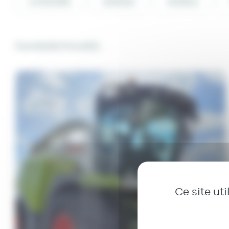
CATÉGORIE
MARQUE
MODÈLE
5 produit(s) trouvé(s)
Ce site ut