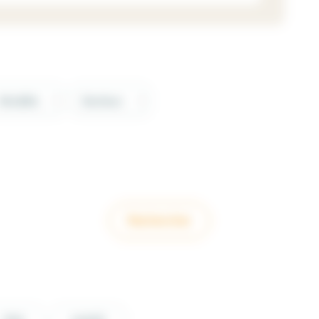
Modèle
Secteur
ries
l
ur
 Motrices
es
L
Rechercher
OLLAND