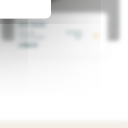
BMV BM45
Matricule
00194649
Année d'origine
1997
2 500
€