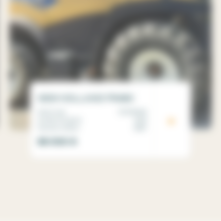
NEW HOLLAND FR480
Matricule
00105508
Année d'origine
2016
Heures moteur
2687
99 000
€