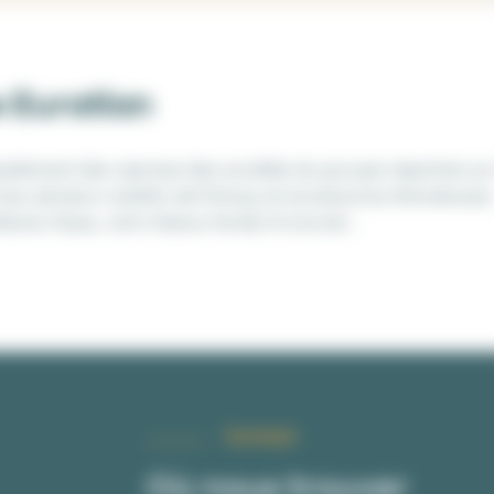
s Euratlan
palement des reprises des sociétés du groupe réparties su
s, de becs rotatifs, de Pickup, et accessoires d’ensileuses
land, Claas, John Deere, Fendt, Krone etc…
Contact
Où nous trouver