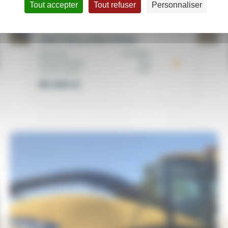
Tout accepter
Tout refuser
Personnaliser
NEW HOLLAND FR450
Matricule
00099832
Année d'origine
2015
Heures moteur
2453
90 000
€