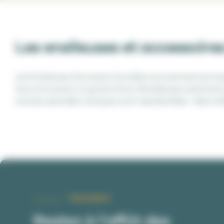
Les ensileuses et accessoire
Les Ensileuses d’occasion Euratlan proviennent princi
Vous trouverez un grand choix d’ensileuses automotrice
Les plus grandes marques sont représentées : New Hol
Inscription
Restez à l’affût des