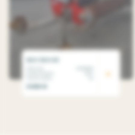
BMV BMV45
Matricule
00065591
Année d'origine
2007
Heures moteur
20
3 000
€