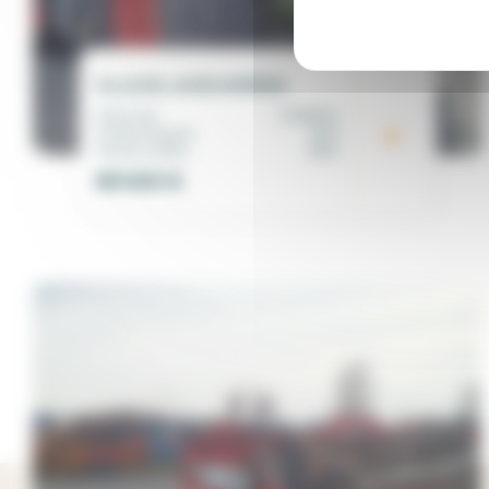
CLAAS JAGUAR930
Matricule
00196170
Année d'origine
2013
Heures moteur
3823
95 000
€