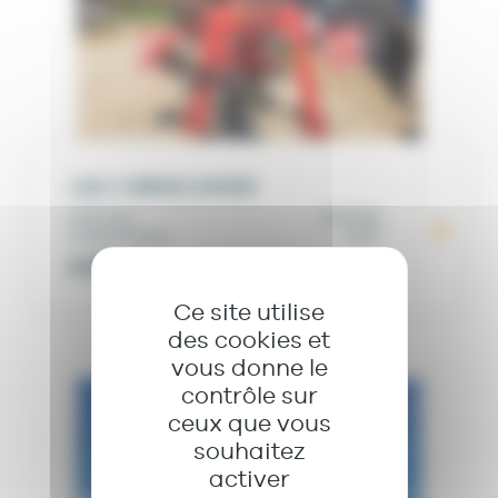
LELY HIBISCUS1525
Matricule
00197799
Année d'origine
2007
2 000
€
Ce site utilise
des cookies et
vous donne le
contrôle sur
ceux que vous
souhaitez
activer