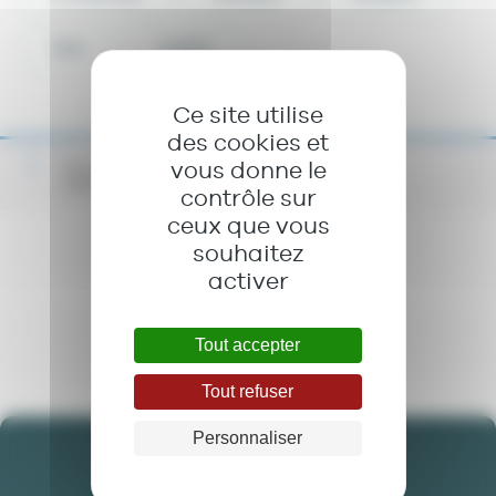
Catégories
Matériel
PRIX
ANNÉE
Tracteur
4 Roues Motrices
Ce site utilise
Marques
des cookies et
PROSOL
Aucun produit ne correspond à votre
vous donne le
sélection.
contrôle sur
NEW HOLLAND
ceux que vous
ALPAS
souhaitez
activer
Tout accepter
Tout refuser
Personnaliser