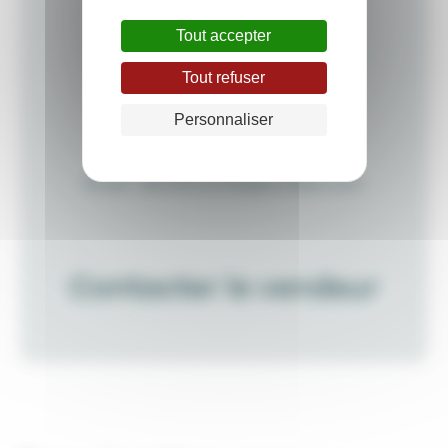
Tout accepter
Tout refuser
Personnaliser
CONTACT
Téléphone :
0617998297
Email :
david.fouchet@euratlan.com
Contacter le vendeur