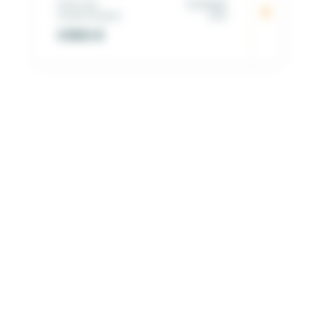
Matricule
00092258
Année d'origine
2014
3 500
€