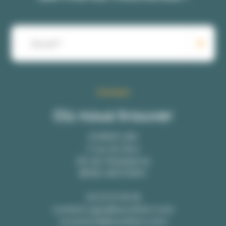
Contact
Où nous trouver
EURATLAN
1 rue du Roc
ZA de l’Aubépine
85120 ANTIGNY
02 51 51 16 16
contact-gps@euratlan.com
occasion@euratlan.com