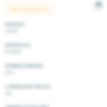
Demande de devis
MARQUE
CARRE
MATRICULE
00195831
ANNÉE D'ORIGINE
2010
LARGEUR DE TRAVAIL
12M