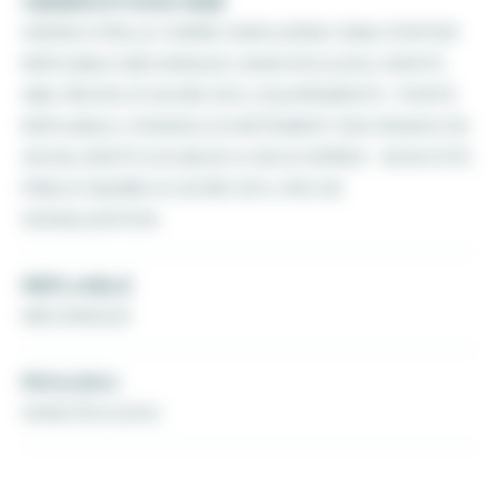
OBSERVATIONS WEB
HERSE ETRILLE CARRE SARCLERSE (12M), PORTER
REPLIABLE MECANIQUE, SANS ROULEAU, DENTS :
480, PIECES D'USURE 50%, EQUIPEMENTS : PORTE
REPLIABLE, 5 RANGS, ECARTEMENT DES RANGS DE
30CM, DENTS DOUBLES A DEUX SPIRES - BON ETAT,
PNEUS 18,5X85-8 USURE 50%, PAS DE
SIGNALISATION
REPLIABLE
MECANIQUE
ROULEAU
SANS ROULEAU