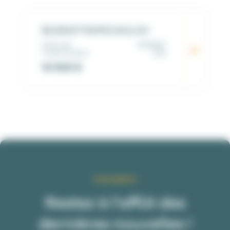
BUGNOT RAPID MULCH
Matricule
00194907
Année d'origine
2019
10 000
€
Inscription
Restez à l’affût des
dernières nouvelles !