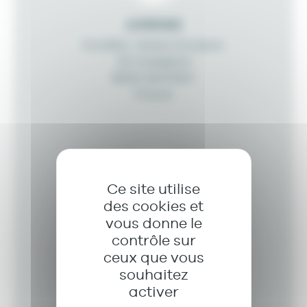
ADRESSE
Euratlan Centre Occasion
ZA L'aubépine
85120 ANTIGNY
France
Ce site utilise
des cookies et
vous donne le
IDENTITÉ
contrôle sur
FOUCHET
ceux que vous
David
souhaitez
activer