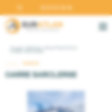
Panneau de gestion des cookies
02 51 51 16 16
Accueil
Matériel
Herse Plate-Etrille
CARRE SARCLERSE
Matériel
CARRE SARCLERSE