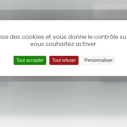
ilise des cookies et vous donne le contrôle s
vous souhaitez activer
Tout accepter
Tout refuser
Personnaliser
J’accepte qu
.com