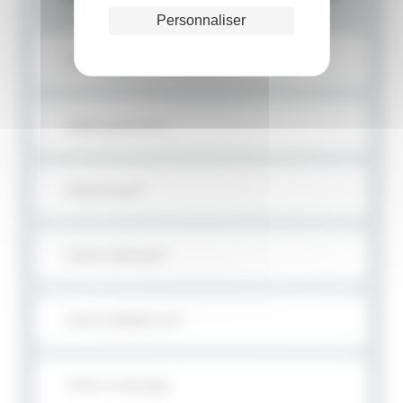
Personnaliser