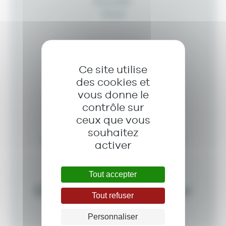
FOUCHET
David
Ce site utilise
des cookies et
vous donne le
contrôle sur
CONTACT
ceux que vous
Téléphone :
0617998297
souhaitez
Email :
david.fouchet@euratlan.com
activer
Tout accepter
Contacter le vendeur
Tout refuser
Personnaliser