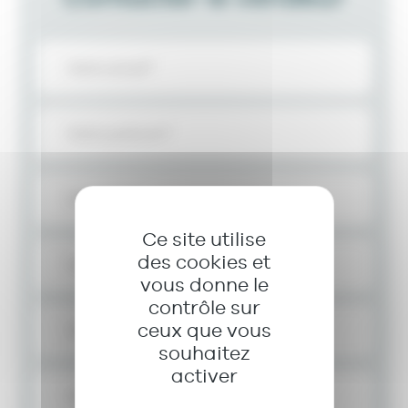
Ce site utilise
des cookies et
vous donne le
contrôle sur
ceux que vous
souhaitez
activer